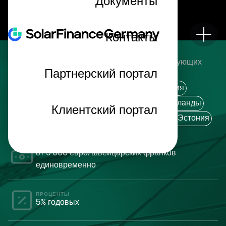
Документы
Контакты
SolarINVEST 28
Облигации предлагаются инвесторам в следующих
Партнерский портал
странах:
Австрия
Бельгия
Германия
Италия
Латвия
Литва
Люксембург
Нидерланды
Клиентский портал
Финляндия
Франция
Швейцария
Эстония
ИНВЕСТИЦИОННЫЙ ВКЛАД
от 5 000 евро/швейцарских франков
единовременно
ПРОЦЕНТЫ
5% годовых