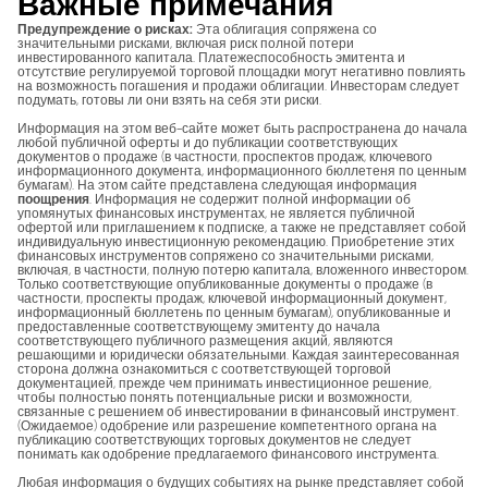
Важные примечания
Предупреждение о рисках:
Эта облигация сопряжена со
значительными рисками, включая риск полной потери
инвестированного капитала. Платежеспособность эмитента и
отсутствие регулируемой торговой площадки могут негативно повлиять
на возможность погашения и продажи облигации. Инвесторам следует
подумать, готовы ли они взять на себя эти риски.
Информация на этом веб-сайте может быть распространена до начала
любой публичной оферты и до публикации соответствующих
документов о продаже (в частности, проспектов продаж, ключевого
информационного документа, информационного бюллетеня по ценным
бумагам). На этом сайте представлена следующая информация
поощрения
. Информация не содержит полной информации об
упомянутых финансовых инструментах, не является публичной
офертой или приглашением к подписке, а также не представляет собой
индивидуальную инвестиционную рекомендацию. Приобретение этих
финансовых инструментов сопряжено со значительными рисками,
включая, в частности, полную потерю капитала, вложенного инвестором.
Только соответствующие опубликованные документы о продаже (в
частности, проспекты продаж, ключевой информационный документ,
информационный бюллетень по ценным бумагам), опубликованные и
предоставленные соответствующему эмитенту до начала
соответствующего публичного размещения акций, являются
решающими и юридически обязательными. Каждая заинтересованная
сторона должна ознакомиться с соответствующей торговой
документацией, прежде чем принимать инвестиционное решение,
чтобы полностью понять потенциальные риски и возможности,
связанные с решением об инвестировании в финансовый инструмент.
(Ожидаемое) одобрение или разрешение компетентного органа на
публикацию соответствующих торговых документов не следует
понимать как одобрение предлагаемого финансового инструмента.
Любая информация о будущих событиях на рынке представляет собой