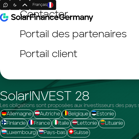
Français
Contacter
Portail des partenaires
Portail client
SolarINVEST 28
Les obligations sont proposées aux investisseurs des pays s
Allemagne
Autriche
Belgique
Estonie
Finlande
France
Italie
Lettonie
Lituanie
Luxembourg
Pays-bas
Suisse