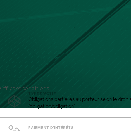
Offres et conditions
TYPE D'ACTIF
Obligations partielles au porteur selon le droit
(obligation/obligation)
PAIEMENT D'INTÉRÊTS