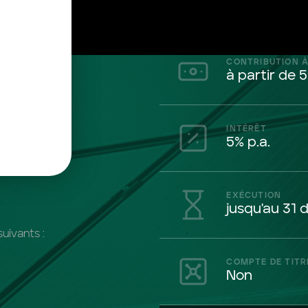
CONTRIBUTION À
à partir de 
INTÉRÊT
5% p.a.
EXÉCUTION
jusqu'au 31
uivants :
COMPTE DE TITR
Non