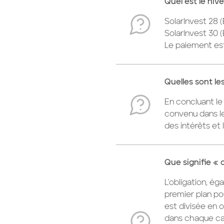
Quel est le niv
SolarInvest 28 (
SolarInvest 30 (
Le paiement est
Quelles sont le
En concluant le
convenu dans le
des intérêts et 
Que signifie « 
L'obligation, ég
premier plan pou
est divisée en o
dans chaque cas.