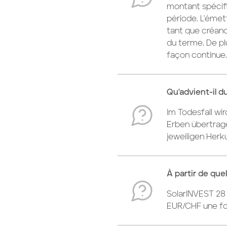
montant spécifi
période. L'émett
tant que créanc
du terme. De plu
façon continue
Qu'advient-il d
Im Todesfall wi
Erben übertrag
jeweiligen Herk
À partir de que
SolarINVEST 28 
EUR/CHF une fo