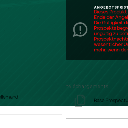
ANGEBOTSFRIS
Dieses Produkt
Ende der Angeb
Die Gültigkeit 
Prospekts begre
ungültig zu bet
Prospektnachtr
wesentlicher U
mehr, wenn der
téléchargements
 allemand
Base Prospect